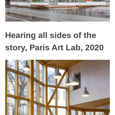
Tarot of Chance
Big Conversation Game
INTERVIEWS
Hearing all sides of the
VIDEOS
story, Paris Art Lab, 2020
ABOUT
About / Contact
CV