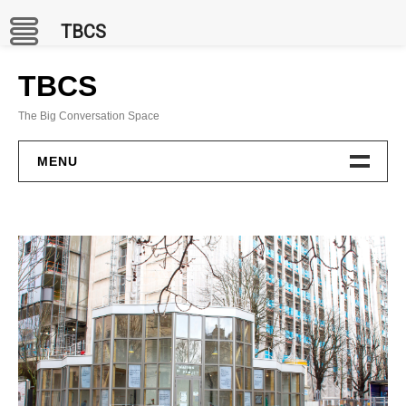
TBCS
Skip
to
TBCS
content
The Big Conversation Space
MENU
PROJECTS
BCC Channel
In Situ
Publications
GAMES