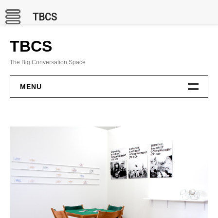
TBCS
Skip
to
TBCS
content
The Big Conversation Space
MENU
PROJECTS
BCC Channel
In Situ
Publications
GAMES